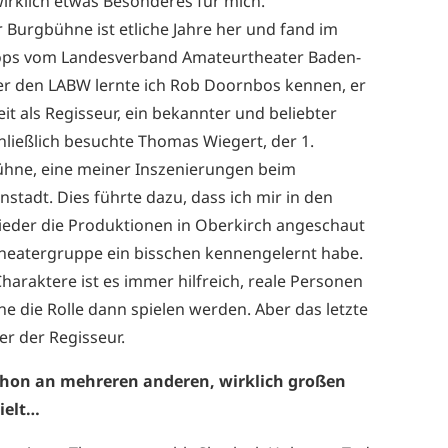
wirklich etwas Besonderes für mich.
 Burgbühne ist etliche Jahre her und fand im
ps vom Landesverband Amateurtheater Baden-
er den LABW lernte ich Rob Doornbos kennen, er
eit als Regisseur, ein bekannter und beliebter
hließlich besuchte Thomas Wiegert, der 1.
ühne, eine meiner Inszenierungen beim
tadt. Dies führte dazu, dass ich mir in den
ieder die Produktionen in Oberkirch angeschaut
 Theatergruppe ein bisschen kennengelernt habe.
haraktere ist es immer hilfreich, reale Personen
e die Rolle dann spielen werden. Aber das letzte
er der Regisseur.
chon an mehreren anderen, wirklich großen
ielt…