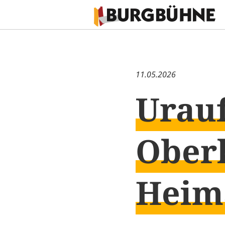
11.05.2026
Urauf
Ober
Heim