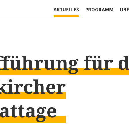
AKTUELLES
PROGRAMM
ÜBE
führung für d
kircher
attage