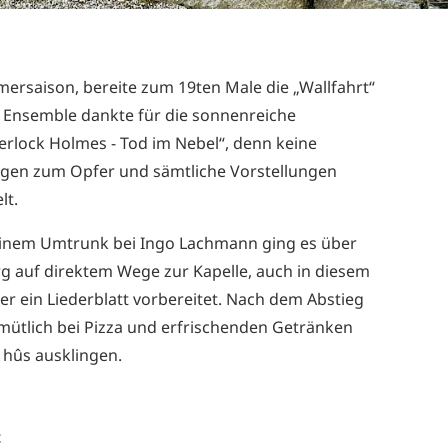
rsaison, bereite zum 19ten Male die „Wallfahrt“
s Ensemble dankte für die sonnenreiche
rlock Holmes - Tod im Nebel“, denn keine
egen zum Opfer und sämtliche Vorstellungen
lt.
einem Umtrunk bei Ingo Lachmann ging es über
g auf direktem Wege zur Kapelle, auch in diesem
rer ein Liederblatt vorbereitet. Nach dem Abstieg
ütlich bei Pizza und erfrischenden Getränken
 hûs ausklingen.
t